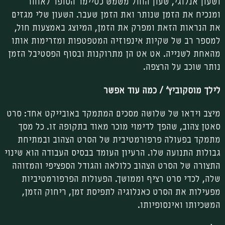
ושעון אנלוגי, שעון החול משמש כטיימר הסופר לאחור
ומנכיח את הזמן שנותר ואת הזמן שעבר. השעון שלי מגזים
את הנראות הזאת ומפרק את הזמן, המיוצג באמצעות חול,
למספר רב של שקיות אינפוזיה המטפטפות ומזרימות אותו
מהאחת לשנייה. אט אט הן מתרוקנות ובסוף הפסטיבל הזמן
נותר שוכב על הרצפה.
לילך מוסקוביץ‘ / כמה עוד אפשר
מיצב וידאו של שלושה מסכים המתמקד באובייקט אחד: סרט
סאטן צהוב, שהפך לדימוי מוכר מאוד בתקופה זו. כל מסך
מתמקד בפעולה פרפורמטיבית של הסרט הצהוב ובמתיחת
גבולות התנועה שלו. הרעיון העומד בבסיס העבודה הוא שינוי
התצורה של הסרט הצהוב כלולאה והגודל הספציפי והמזוהה
שלה, לכדי סרט רציף וממושך. הפעולות הפרפורמטיביות
מפעילות את הסרט כאנלוגיה לתפיסת זמן, ריחוק הזמן,
המשכיותו ואינסופיותו.