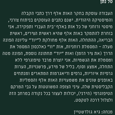
טל נתן
העבודה עוסקת בחקר האות אלף דרך כתבי הקבלה
והמיסטיקה היהודית. ישנם כתבים העוסקים בניתוח צורני,
מיסטי ורוחני של כל אות באלף־בית העברי ותפקידה. אני
בוחרת להתמקד באות אלף שהיא ראשית הצירים, ראשית
הבריאה, ההתחלה. האות אלף מחולקת ל"יוד" עליונה הפונה
מעלה – המסמלת רוחניות, אות "וו" כאלכסון המסמל את
הדרך (את ציר הזמן) ואות "יוד" תחתונה נוספת, הפונה מטה
ומסמלת את הגשמיות. אני יוצרת מרבד טיפוגרפי ללא
התחלה, אמצע וסוף. בליל של מידע, פרשנויות, הערות
גרפיות איוריות, גרפים ודיאגרמות המתארים ומנתחים
באופנים שונים את משמעויות האות אלף והסמליות
הקבליסטית שלה. עיני הצופה המשוטטות על גבי המרקם
הטיפוגרפי (הידני), יכולות לעצור בכל נקודה במרחב הזה
ולצלול דרכה לטקסט.
מנחה: גיא גולדשטיין