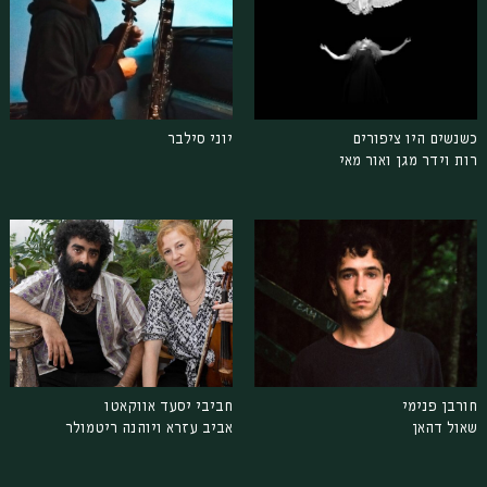
כשנשים היו ציפורים
יוני סילבר
רות וידר מגן ואור מאי
חורבן פנימי
חביבי יסעד אווקאטו
שאול דהאן
אביב עזרא ויוהנה ריטמולר