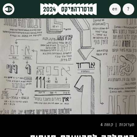
אודות
english
תערוכות
קומה 4