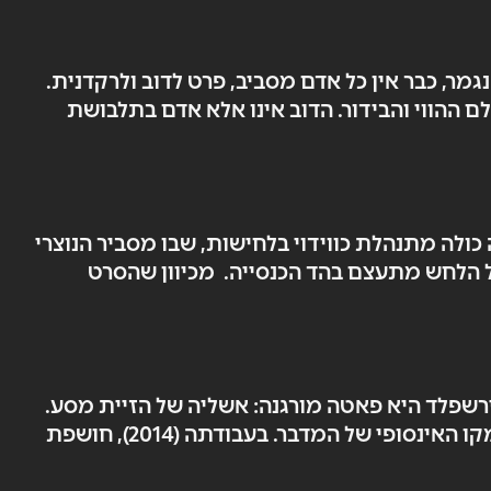
ה. הנשף נגמר, כבר אין כל אדם מסביב, פרט לדוב ולרקדנית.
שות השייכות לעולם ההווי והבידור. הדוב אינו אלא אדם בתלבושת
ולה מתנהלת כווידוי בלחישות, שבו מסביר הנוצרי
ל הלחש מתעצם בהד הכנסייה. מכיוון שהסרט
ירשפלד היא פאטה מורגנה: אשליה של הזיית מסע.
פעם אחר פעם, המרקע נשרף כאשר השריפה מקדמת את הצופה בהדרגה, מהדו־ממד של נייר הז'ורנל אל עומקו האינסופי של המדבר. בעבודתה (2014), חושפת