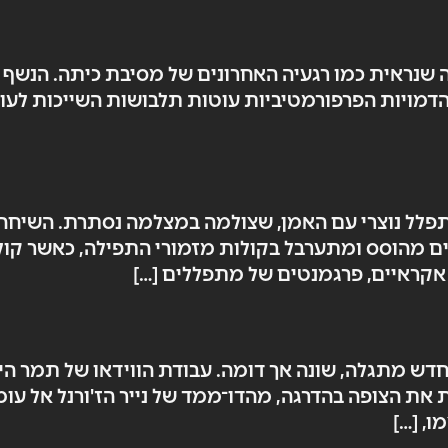
ציב שתי דמויות בסצנה שנראית כמו רגעיה האחרונים של מסיבת כית
גן באורגנית השיר The Man I Love. שתי הדמויות הפרפורמטיביות עוטות תלבו
פלל נוצרי עם האמן, שצולמה במצלמה נסתרת. השיחה כ
ניים מהוסס ומתערבל בקולות מזמורי התפילה, כאשר קו
חדש מתגלה, שונה אך דומה. עבודת הווידאו של תמר ה
, […]