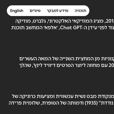
תוכניה
מידע למבקר
סיורים
English
מופע הפתיחה של פסטיבל מוסררה מיקס 2025 בשיתוף מכון גתה ישראל בהופעתו הראשונה בישראל מאז 2015, מציג המוזיקאי האלקטרוני, גלברט, מוזיקה
לרביעיית מיתרים, סינתיסייזר וקול אלקטרוני. במרכז היצירה נמצא קולו של מחשב – פרי תכנותו של גלברט. עוד לפני עידן ה-Chat GPT, ׳אלפא׳ המחשב תוכנת
קנוניות מן המחצית השנייה של המאה העשרים
והמאה העשרים ואחת בכלים שונים והרכבים משתנים. האנסמבל גאה לפתוח את פסטיבל מוסררה מיקס 2025 עם מחווה ליוצר הסרטים דיוויד לינץ', שהלך
 מנקודת מבט נשית עכשווית ומציעות כרוניקה של
חיפוש – מסלול שאינו ידוע מראש, עדות לתנועה מתמשכת. התערוכה התגבשה בהשראת הספר "בת ישראל נודדת" (1935) ודמותה של הסופרת, שלומית פרידה