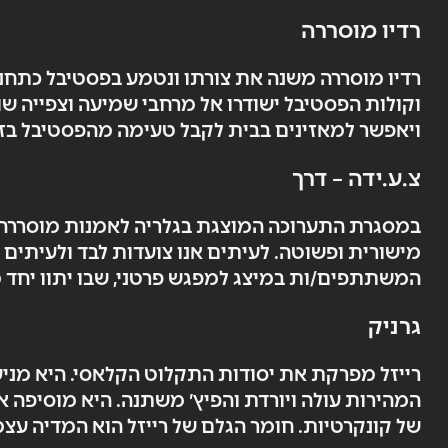
רדיו מוסררה
רדיו מוסררה משנה את צורתו ונטמע בפסטיבל כתחנת 
וקולות הפסטיבל ישודרו אל מרחבי שמיעה וצפייה שו
ויאפשר למאזינים בבית לקבל טעימה מהפסטיבל בזמן
צ.ע.ידה – דרך
במסגרת התערוכה המוצגת בגלריה לאמנות מוסררה, "כ
מישורית ופשוטה. לעיתים אנו צועדות לבד ולעיתים 
המשתתפים/ות במיצג למפגש פרטני, שבו יתוו יחד 
גרניק
רייזל מפרקת את יסודות התקלוט הקלאסי. היא מניע
המהירות עולה ויורדת והפיץ׳ משתנה. היא מוסיפה א
של קונקרטיות. חומר הגלם של רייזל הוא המדיה עצמ