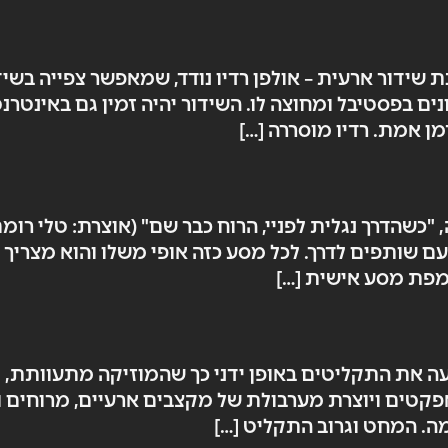
שידור ארעית – אולפן רדיו נודד, שמאפשר צפייה בשיד
נים בפסטיבל ומחוצה לו. השידור יהיה זמין גם באינטר
 אמת. רדיו מוסררה […]
שהדרך נגלית לפניי, הרוח כבר שם" (אוצרת: טלי רומם
עם שותפים לדרך. לכל מסע כזה אופי משלו והוא מצריך 
מפת מסע אישית […]
ה את התקליטים באופן ידני כך שהמוזיקה מתעוותת, ב
פקטים ויוצרת מערבולת של מקצבים ארעיים, מרוחים ומ
ה. המחט וגרוב התקליט […]