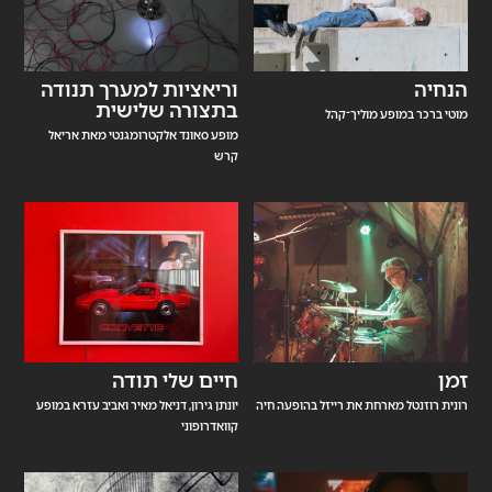
הנחיה
וריאציות למערך תנודה
בתצורה שלישית
מוטי ברכר במופע מוליך־קהל
מופע סאונד אלקטרומגנטי מאת אריאל
קרש
זמן
חיים שלי תודה
רונית רוזנטל מארחת את רייזל בהופעה חיה
יונתן גירון, דניאל מאיר ואביב עזרא במופע
קוואדרופוני