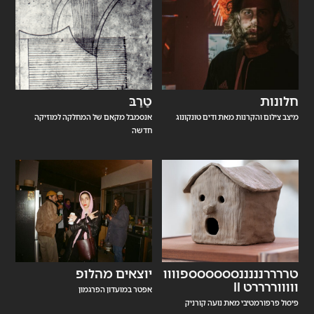
חלונות
טַרַבּ
מיצב צילום והקרנות מאת ודים טונקונוג
אנסמבל מקאם של המחלקה למוזיקה
חדשה
טררררנננננסססססספוווו
יוצאים מהלופ
וווווררררט II
אפטר במועדון הפרגמון
פיסול פרפורמטיבי מאת נועה קורניק