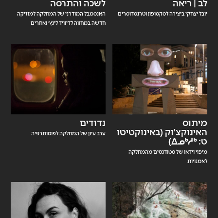
לב | ריאה
לשכה והתרסה
יובל יצחקי ביצירה לסקסופון וטרנסדוסרים
האנסמבל המודרני של המחלקה למוזיקה
חדשה במחווה לדיוויד לינץ׳ ואחרים
מיתוס
נדודים
האינוקצ'וק (באינוקטיטו
ערב עיון של המחלקה לפוטותרפיה
ט: ᐃᓄᒃᓱᒃ)
מיפוי וידאו של סטודנטים מהמחלקה
לאמנויות