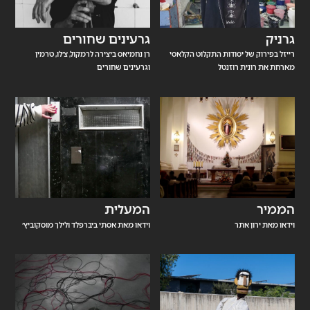
גרניק
גרעינים שחורים
רייזל בפירוק של יסודות התקלוט הקלאסי
רן נחמיאס ביצירה לרמקול, צ׳לו, טרמין
מארחת את רונית רוזנטל
וגרעינים שחורים
הממיר
המעלית
וידאו מאת ירון אתר
וידאו מאת אסתי ביברפלד ולילך מוסקוביץ׳