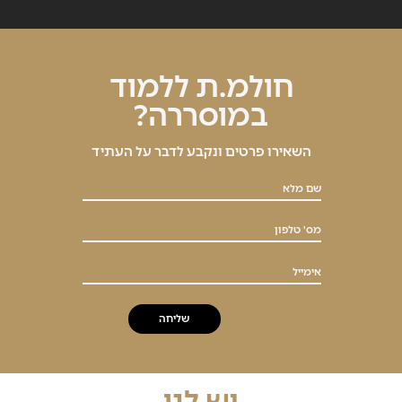
חולמ.ת ללמוד
במוסררה?
השאירו פרטים ונקבע לדבר על העתיד
שם מלא
מס' טלפון
אימייל
יש לנו