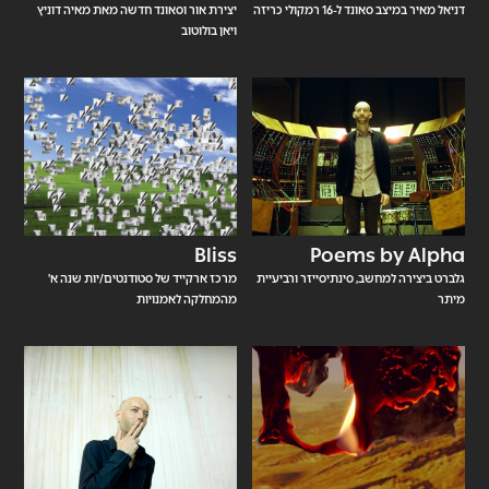
דניאל מאיר במיצב סאונד ל-16 רמקולי כריזה
יצירת אור וסאונד חדשה מאת מאיה דוניץ
ויאן בולוטוב
Bliss
Poems by Alpha
גלברט ביצירה למחשב, סינתיסייזר ורביעיית
מרכז ארקייד של סטודנטים/יות שנה א'
מיתר
מהמחלקה לאמנויות