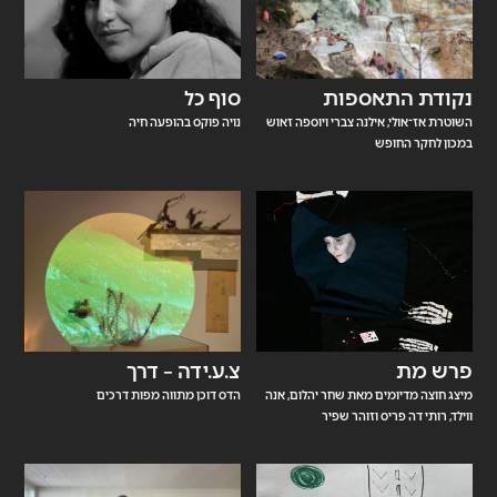
נקודת התאספות
סוף כל
השוטרת אז־אולי, אילנה צברי ויוספה זאוש
נויה פוקס בהופעה חיה
במכון לחקר החופש
פרש מת
צ.ע.ידה – דרך
מיצג חוצה מדיומים מאת שחר יהלום, אנה
הדס דוכן מתווה מפות דרכים
ווילד, רותי דה פריס וזוהר שפיר