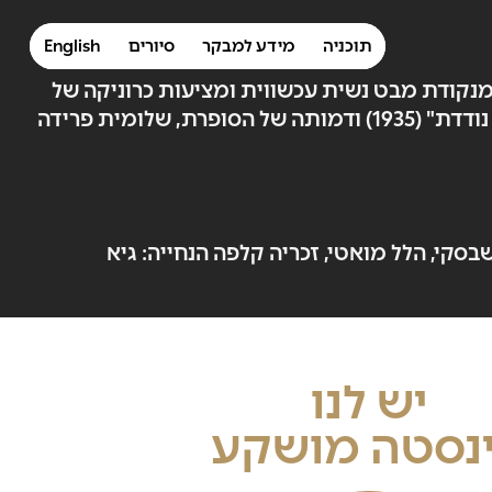
תוכניה
מידע למבקר
סיורים
English
 מנקודת מבט נשית עכשווית ומציעות כרוניקה של
חיפוש – מסלול שאינו ידוע מראש, עדות לתנועה מתמשכת. התערוכה התגבשה בהשראת הספר "בת ישראל נודדת" (1935) ודמותה של הסופרת, שלומית פרידה
שבסקי, הלל מואטי, זכריה קלפה הנחייה: גיא
יש לנו
נסטה מושקע