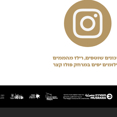
ונים שוטפים, רילז מהממים
לומים יפים במרחק פולו קצר