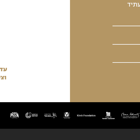
עתיד
עדכ
וצי