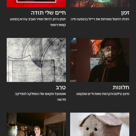
זמן
חיים שלי תודה
רונית רוזנטל מארחת את רייזל בהופעה חיה
יונתן גירון, דניאל מאיר ואביב עזרא במופע
קוואדרופוני
חלונות
טַרַבּ
מיצב צילום והקרנות מאת ודים טונקונוג
אנסמבל מקאם של המחלקה למוזיקה
חדשה