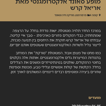
מופע סאונד אלקטרומגנטי מאת
אריאל קרש
קומה 4
פרפורמנס, מוזיקה חיה וסאונד
במרכז החדר תלויה מטוטלת. ישות נודדת בחלל. על הרצפה
שמתחתיה, כבלי רמקולים פזורים כארכיפלג – סבך איי קליטה.
עבודתו של אריאל קרש חוקרת את היחסים בין תנועה מכנית,
לייצור צליל ולשדות האלקטרומגנטיים שעוטפים אותנו יום־יום.
כמו מחט של מצפן אבוד, המטוטלת "סורקת" את המרחב
בתנודות המייצרות גלים אלקטרומגנטיים. אותות אלה נקלטים
בחוטי הרמקולים, שולטים בסינתיסייזרים ומשנים את הצלילים
בחלל. הקלטות של קולות אנושיים וצלילי טבע, מכונות וספינות
שזורים ביצירה ומוסיפים רבדים דינמיים המשתנים לאורך זמן.
מועדים