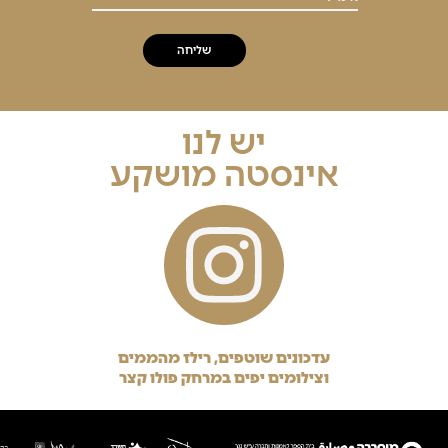
יש לנו
אינסטה מושקע
עדכונים שוטפים, רילז מהממים
וצילומים יפים במרחק פולו קצר