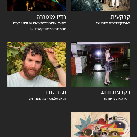
קרקעית
רדיו מוסררה
הארדקור לסיום הפסטיבל
תחנת שידור נודדת מאת סטודנטים/יות
מהמחלקה למוזיקה חדשה
רקדנית ודוב
תדר נודד
וידאו מאת לי אורפז
דניאל סלבוסקי בהופעה חיה