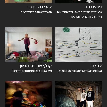
פרש מת
צ.ע.ידה – דרך
מיצג חוצה מדיומים מאת שחר יהלום, אנה
הדס דוכן מתווה מפות דרכים
ווילד, רותי דה פריס וזוהר שפיר
צומת
קח/י את זה מכאן
האנסמבל האלקטרו־אקוסטי של מוסררה
מיה שרבני בפרפורמנס אינטראקטיבי