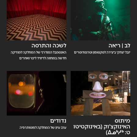
לב | ריאה
לשכה והתרסה
יובל יצחקי ביצירה לסקסופון וטרנסדוסרים
האנסמבל המודרני של המחלקה למוזיקה
חדשה במחווה לדיוויד לינץ׳ ואחרים
מיתוס
נדודים
האינוקצ'וק (באינוקטיטו
ערב עיון של המחלקה לפוטותרפיה
ט: ᐃᓄᒃᓱᒃ)