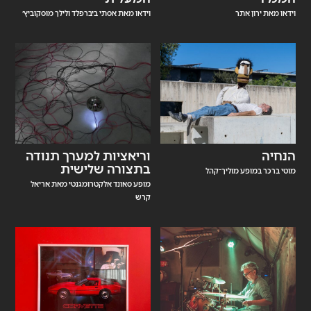
וידאו מאת ירון אתר
וידאו מאת אסתי ביברפלד ולילך מוסקוביץ׳
הנחיה
וריאציות למערך תנודה
בתצורה שלישית
מוטי ברכר במופע מוליך־קהל
מופע סאונד אלקטרומגנטי מאת אריאל
קרש