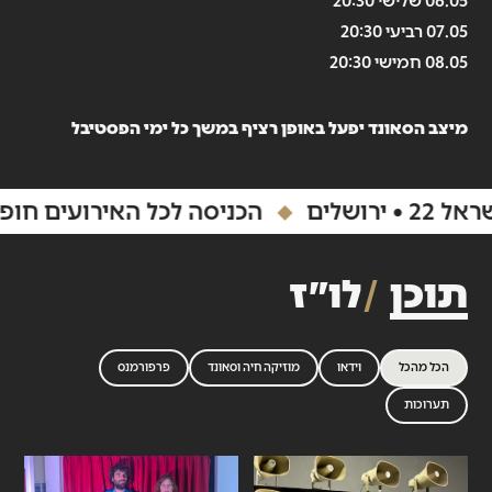
06.05 שלישי 20:30
07.05 רביעי 20:30
08.05 חמישי 20:30
מיצב הסאונד יפעל באופן רציף במשך כל ימי הפסטיבל
רושלים
הכניסה לכל האירועים חופש
תוכן
לו״ז
הכל מהכל
וידאו
מוזיקה חיה וסאונד
פרפורמנס
תערוכות