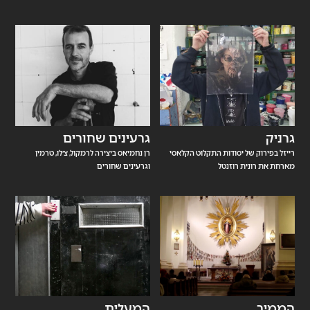
גרניק
גרעינים שחורים
רייזל בפירוק של יסודות התקלוט הקלאסי
רן נחמיאס ביצירה לרמקול, צ׳לו, טרמין
מארחת את רונית רוזנטל
וגרעינים שחורים
הממיר
המעלית