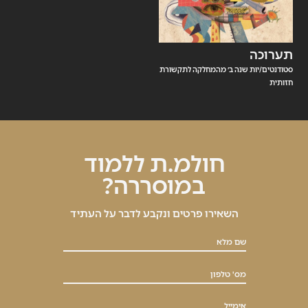
תערוכה
סטודנטים/יות שנה ב׳ מהמחלקה לתקשורת
חזותית
חולמ.ת ללמוד
במוסררה?
השאירו פרטים ונקבע לדבר על העתיד
שם מלא
מס' טלפון
אימייל