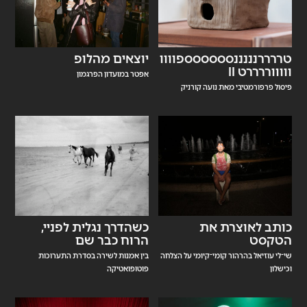
טררררנננננסססססספוווו
יוצאים מהלופ
וווווררררט II
אפטר במועדון הפרגמון
פיסול פרפורמטיבי מאת נועה קורניק
כותב לאוצרת את
כשהדרך נגלית לפניי,
הטקסט
הרוח כבר שם
שי־לי עוזיאל בהרהור קומי־קיומי על הצלחה
בין אמנות לשירה בסדרת התערוכות
וכישלון
פוטופואטיקה