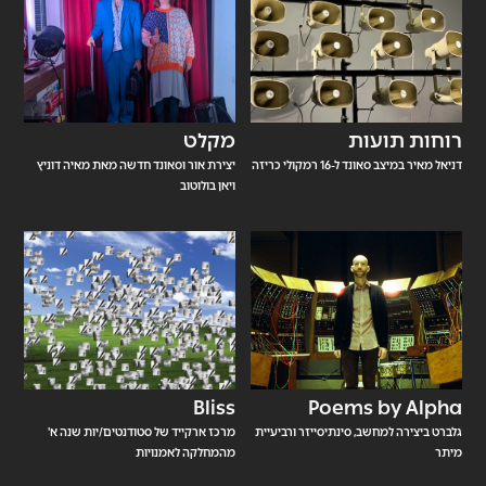
רוחות תועות
מקלט
דניאל מאיר במיצב סאונד ל-16 רמקולי כריזה
יצירת אור וסאונד חדשה מאת מאיה דוניץ
ויאן בולוטוב
Bliss
Poems by Alpha
גלברט ביצירה למחשב, סינתיסייזר ורביעיית
מרכז ארקייד של סטודנטים/יות שנה א'
מיתר
מהמחלקה לאמנויות