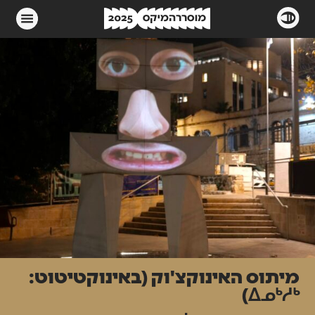
מיתוס האינוקצ'וק (באינוקטיטוט:
ᐃᓄᒃᓱᒃ)