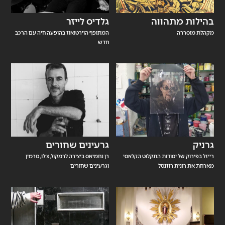
בהילות מתהווה
גלדיס לייזר
מקהלת מוסררה
המתופף הוירטואוז בהופעה חיה עם הרכב
חדש
גרניק
גרעינים שחורים
רייזל בפירוק של יסודות התקלוט הקלאסי
רן נחמיאס ביצירה לרמקול, צ׳לו, טרמין
מארחת את רונית רוזנטל
וגרעינים שחורים