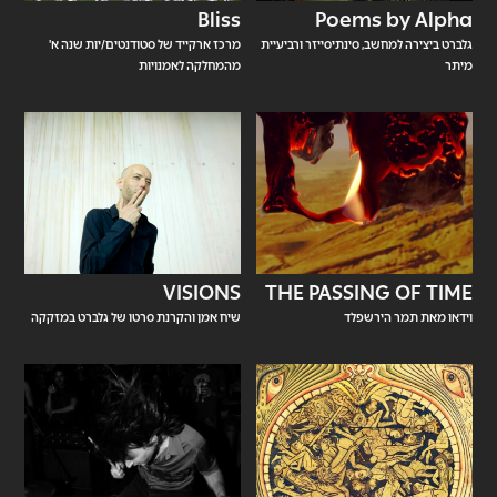
Bliss
Poems by Alpha
גלברט ביצירה למחשב, סינתיסייזר ורביעיית
מרכז ארקייד של סטודנטים/יות שנה א'
מיתר
מהמחלקה לאמנויות
VISIONS
THE PASSING OF TIME
וידאו מאת תמר הירשפלד
שיח אמן והקרנת סרטו של גלברט במזקקה