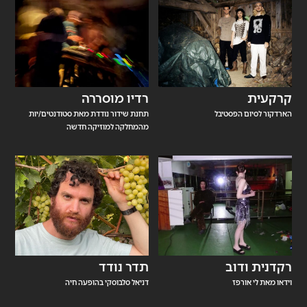
קרקעית
רדיו מוסררה
הארדקור לסיום הפסטיבל
תחנת שידור נודדת מאת סטודנטים/יות
מהמחלקה למוזיקה חדשה
רקדנית ודוב
תדר נודד
וידאו מאת לי אורפז
דניאל סלבוסקי בהופעה חיה