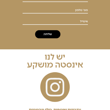
מס' טלפון
אימייל
יש לנו
אינסטה מושקע
עדכונים שוטפים, רילז מהממים