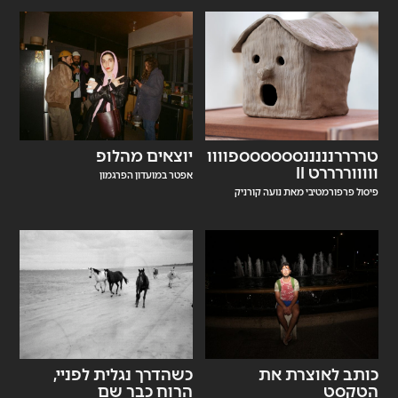
טררררנננננסססססספוווו
יוצאים מהלופ
וווווררררט II
אפטר במועדון הפרגמון
פיסול פרפורמטיבי מאת נועה קורניק
כותב לאוצרת את
כשהדרך נגלית לפניי,
הטקסט
הרוח כבר שם