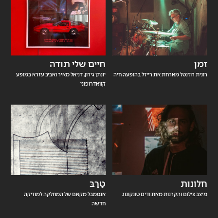
זמן
חיים שלי תודה
רונית רוזנטל מארחת את רייזל בהופעה חיה
יונתן גירון, דניאל מאיר ואביב עזרא במופע
קוואדרופוני
חלונות
טַרַבּ
מיצב צילום והקרנות מאת ודים טונקונוג
אנסמבל מקאם של המחלקה למוזיקה
חדשה