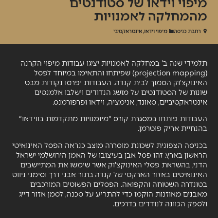
מיפוי וידאו של סטודנטים
מהמחלקה לאמנויות
רחבת כניסה
מיפוי וידאו, אינטראקטיבי
תלמידי שנה ב' במחלקה לאמנויות יציגו עבודות מיפוי הקרנה
(projection mapping) שפיתחו והתאימו במיוחד לפסל
האינוקצ'וק הסמוך לבית קנדה. העבודות יפרסו נקודות מבט
שונות של הסטודנטים על מושג הנדודים וישלבו אלמנטים
אינטראקטיביים, סאונד, אנימציה, וידאו ופרפורמנס.
העבודות פותחו במסגרת קורס ״מיומנויות מתקדמות בווידאו״
בהנחיית אריק פוטרמן.
בכניסה הצפונית לשכונת מוסררה מוצב כנראה
הפסל האינואיטי
הראשון בארץ.
זהו פסל אבן בעיצובו של האמן הירושלמי ישראל
הדני, בהשראת פסלי האינוקצ'וק אשר
שימשו את המתיישבים
האינואיטים
באזור הארקטי של קנדה
בתור אבני דרך וסימני ניווט
בטונדרה
השטוחה והקפואה
. הפסלים הפשוטים המורכבים
מאבנים מאוזנות הוקמו כדי להתריע על סכנה, לסמן אזור דייג
ולספק הכוונה לנודדים בדרכים.