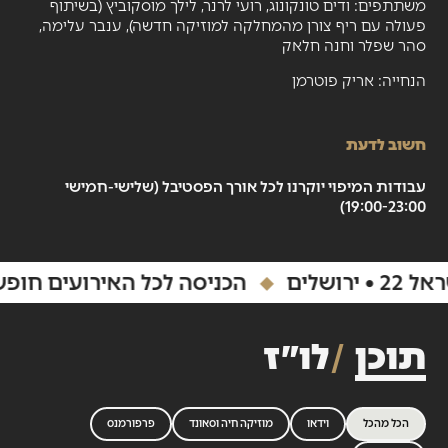
משתתפים: ודים טונקונוג, רועי לרנר, לילך מוסקוביץ (בשיתוף
פעולה עם ריף צורן מהמחלקה למוזיקה חדשה), ענבר עלימה,
סהר שפלר וחנה חלאק
הנחייה: אריק פוטרמן
חשוב לדעת
עבודות המיפוי יוקרנו לכל אורך הפסטיבל (שלישי-חמישי
19:00-23:00)
הכניסה לכל האירועים חופשית
תוכן
לו״ז
הכל מהכל
וידאו
מוזיקה חיה וסאונד
פרפורמנס