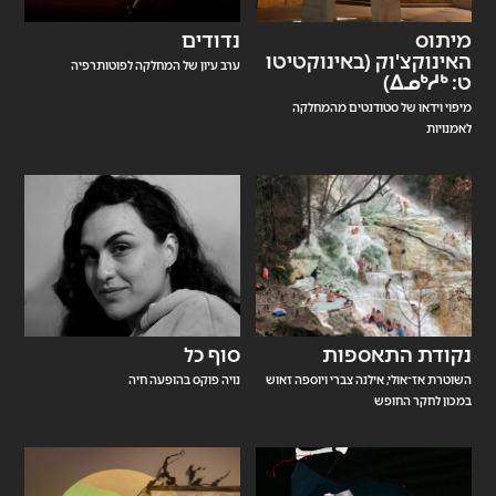
מיתוס
נדודים
האינוקצ'וק (באינוקטיטו
ערב עיון של המחלקה לפוטותרפיה
ט: ᐃᓄᒃᓱᒃ)
מיפוי וידאו של סטודנטים מהמחלקה
לאמנויות
נקודת התאספות
סוף כל
השוטרת אז־אולי, אילנה צברי ויוספה זאוש
נויה פוקס בהופעה חיה
במכון לחקר החופש