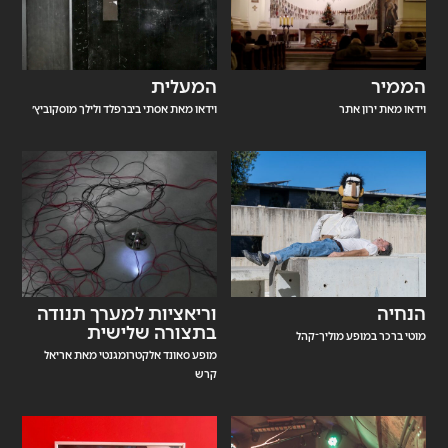
הממיר
המעלית
וידאו מאת ירון אתר
וידאו מאת אסתי ביברפלד ולילך מוסקוביץ׳
הנחיה
וריאציות למערך תנודה
בתצורה שלישית
מוטי ברכר במופע מוליך־קהל
מופע סאונד אלקטרומגנטי מאת אריאל
קרש