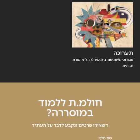
תערוכה
סטודנטים/יות שנה ב׳ מהמחלקה לתקשורת
חזותית
חולמ.ת ללמוד
במוסררה?
השאירו פרטים ונקבע לדבר על העתיד
שם מלא