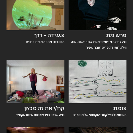
פרש מת
צ.ע.ידה – דרך
מיצג חוצה מדיומים מאת שחר יהלום, אנה
הדס דוכן מתווה מפות דרכים
ווילד, רותי דה פריס וזוהר שפיר
צומת
קח/י את זה מכאן
האנסמבל האלקטרו־אקוסטי של מוסררה
מיה שרבני בפרפורמנס אינטראקטיבי